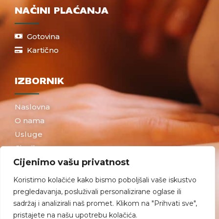
NAČINI PLAĆANJA
Gotovina
Kartično
IZBORNIK
Naslovna
O nama
Usluge
Cjenik
Kontakt
Cijenimo vašu privatnost
Rezervacija termina
Koristimo kolačiće kako bismo poboljšali vaše iskustvo
Pravila privatnosti
pregledavanja, posluživali personalizirane oglase ili
sadržaj i analizirali naš promet. Klikom na "Prihvati sve",
pristajete na našu upotrebu kolačića.