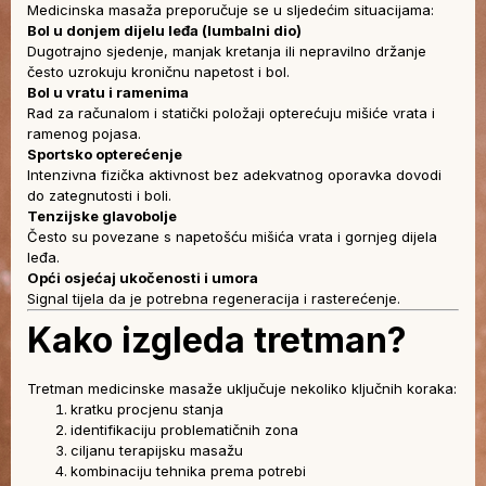
Medicinska masaža preporučuje se u sljedećim situacijama:
Bol u donjem dijelu leđa (lumbalni dio)
Dugotrajno sjedenje, manjak kretanja ili nepravilno držanje
često uzrokuju kroničnu napetost i bol.
Bol u vratu i ramenima
Rad za računalom i statički položaji opterećuju mišiće vrata i
ramenog pojasa.
Sportsko opterećenje
Intenzivna fizička aktivnost bez adekvatnog oporavka dovodi
do zategnutosti i boli.
Tenzijske glavobolje
Često su povezane s napetošću mišića vrata i gornjeg dijela
leđa.
Opći osjećaj ukočenosti i umora
Signal tijela da je potrebna regeneracija i rasterećenje.
Kako izgleda tretman?
Tretman medicinske masaže uključuje nekoliko ključnih koraka:
kratku procjenu stanja
identifikaciju problematičnih zona
ciljanu terapijsku masažu
kombinaciju tehnika prema potrebi