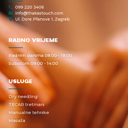
099 220 3406
info@thakastouch.com
Ul. Dore Pfanove 1, Zagreb
RADNO VRIJEME
Radnim danima 08:00 - 19:00
Subotom 09:00 - 14:00
USLUGE
Dry needling
TECAR tretmani
Manualne tehnike
Masaža