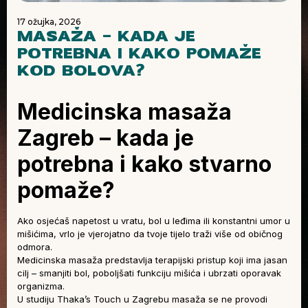
17 ožujka, 2026
MASAŽA – KADA JE
POTREBNA I KAKO POMAŽE
KOD BOLOVA?
Medicinska masaža
Zagreb – kada je
potrebna i kako stvarno
pomaže?
Ako osjećaš napetost u vratu, bol u leđima ili konstantni umor u
mišićima, vrlo je vjerojatno da tvoje tijelo traži više od običnog
odmora.
Medicinska masaža predstavlja terapijski pristup koji ima jasan
cilj – smanjiti bol, poboljšati funkciju mišića i ubrzati oporavak
organizma.
U studiju Thaka’s Touch u Zagrebu masaža se ne provodi