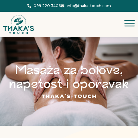
099 220 3406
info@thakastouch.com
Masaža za bolove,
napetost i oporavak
THAKA'S TOUCH