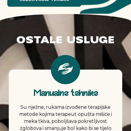
OSTALE USLUGE
Manualne tehnike
Su nježne, rukama izvođene terapijske
metode kojima terapeut opušta mišiće i
meka tkiva, poboljšava pokretljivost
zglobova i smanjuje bol kako bi se tijelo