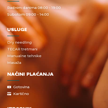
Radnim danima 08:00 - 19:00
Subotom 09:00 - 14:00
USLUGE
Dry needling
TECAR tretmani
Manualne tehnike
Masaža
NAČINI PLAĆANJA
Gotovina
Kartično