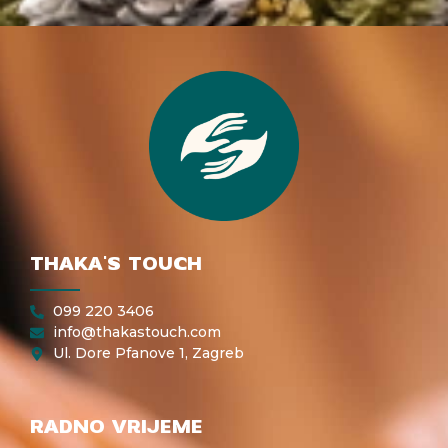
THAKA'S TOUCH
099 220 3406
info@thakastouch.com
Ul. Dore Pfanove 1, Zagreb
RADNO VRIJEME