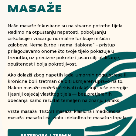
MASAŽE
Naše masaže fokusirane su na stvarne potrebe tijela.
Radimo na otpuštanju napetosti, poboljšanju
cirkulacije i vraćanju normalne funkcije mišića i
zglobova. Nema žurbe i nema “šablone” – pristup
prilagođavamo onome što tvoje tijelo pokazuje u
trenutku, uz precizne pokrete i jasan cilj: olakšanje,
opuštenost i bolja pokretljivost.
Ako dolaziš zbog napetih leđa, umornih nogu, stresa ili
kronične boli, tretman će biti usmjeren upravo na to.
Nakon masaže možeš očekivati olakšanje, više energije
i jasniji osjećaj vlastitog tijela — bez pretjeranih
obećanja, samo rezultat temeljen na znanju i praksi.
Vrste masaža: TECAR masaža, klasična i medicinska
masaža, masaža lica, vrata i dekoltea te masaža stopala.
REZERVIRAJ TERMIN